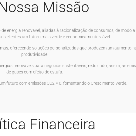
Nossa Missão
de energia renovável, aliadas à racionalização de consumos, de modo a
os clientes um futuro mais verde e economicamente viável.
emas, oferecendo soluções personalizadas que produzem um aumento n
produtividade.
ergias renováveis para negócios sustentáveis, reduzindo, assim, as emi
de gases com efeito de estufa.
 um futuro com emissões CO2 = 0, fomentando o Crescimento Verde.
ítica Financeira